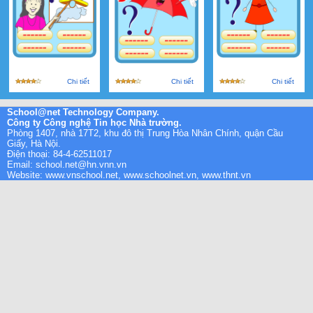
Chi tiết
Chi tiết
Chi tiết
School@net Technology Company.
Công ty Công nghệ Tin học Nhà trường.
Phòng 1407, nhà 17T2, khu đô thị Trung Hòa Nhân Chính, quận Cầu
Giấy, Hà Nội.
Điện thoại: 84-4-62511017
Email: school.net@hn.vnn.vn
Website: www.vnschool.net, www.schoolnet.vn, www.thnt.vn